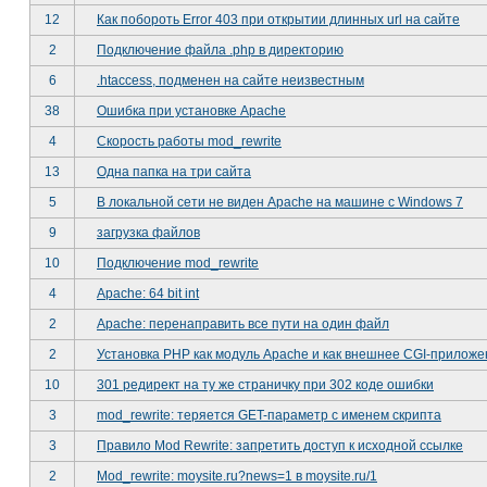
12
Как побороть Error 403 при открытии длинных url на сайте
2
Подключение файла .php в директорию
6
.htaccess, подменен на сайте неизвестным
38
Ошибка при установке Apache
4
Скорость работы mod_rewrite
13
Одна папка на три сайта
5
В локальной сети не виден Apache на машине с Windows 7
9
загрузка файлов
10
Подключение mod_rewrite
4
Apache: 64 bit int
2
Apache: перенаправить все пути на один файл
2
Установка PHP как модуль Apache и как внешнее CGI-прилож
10
301 редирект на ту же страничку при 302 коде ошибки
3
mod_rewrite: теряется GET-параметр с именем скрипта
3
Правило Mod Rewrite: запретить доступ к исходной ссылке
2
Mod_rewrite: moysite.ru?news=1 в moysite.ru/1