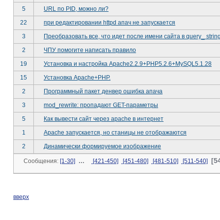
5
URL по PID, можно ли?
22
при редактировании httpd апач не запускается
3
Преобразовать все, что идет после имени сайта в query_ strin
2
ЧПУ помогите написать правило
19
Установка и настройка Apache2.2.9+PHP5.2.6+MySQL5.1.28
15
Установка Apache+PHP.
2
Программный пакет денвер ошибка апача
3
mod_rewrite: пропадают GET-параметры
5
Как вывести сайт через apache в интернет
1
Apache запускается, но станицы не отображаются
2
Динамически формируемое изображение
...
[5
Сообщения:
[1-30]
[421-450]
[451-480]
[481-510]
[511-540]
вверх