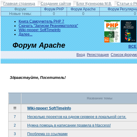
Главная страница
Создание сайтов
Блог Кузнецова М.В.
Статьи о P
Форум:
Форум PHP
Форум Apache
Форум Регулярн
Новые темы:
0
0
0
Книга Самоучитель PHP 7
Скачать "Записки Реаниматолога"
Wiki-проект SoftTimeInfo
Далее...
Форум Apache
ВСЕ
Вход
Регистрация
Список форум
Здравствуйте, Посетитель!
Название темы
!!!
Wiki-проект SoftTimeInfo
7
Несколько проектов на одном сервере в локальной сети.
2
Нужна помощь в написании правила в htaccess!
3
Проблема со ссылками