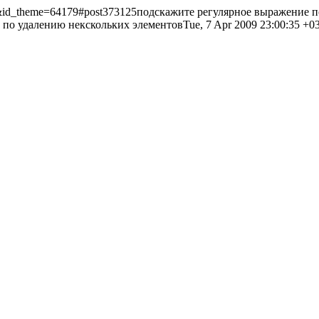
=6&id_theme=64179#post373125
подскажите регулярное выражение п
 по удалению некскольких элементов
Tue, 7 Apr 2009 23:00:35 +0