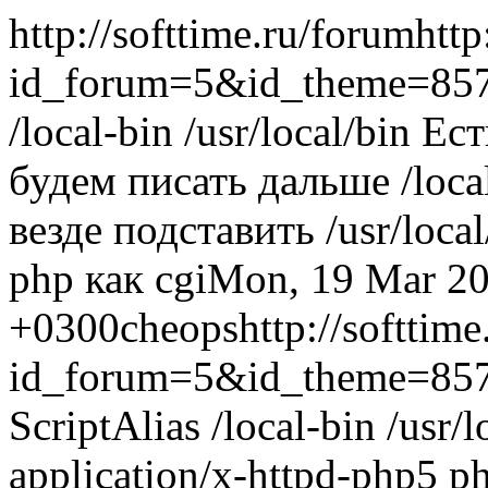
http://softtime.ru/forum
http
id_forum=5&id_theme=85
/local-bin /usr/local/bin Ес
будем писать дальше /loca
везде подставить /usr/local
php как cgi
Mon, 19 Mar 20
+0300
cheops
http://softtim
id_forum=5&id_theme=85
ScriptAlias /local-bin /usr
application/x-httpd-php5 ph