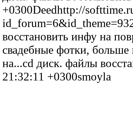
+0300
Deed
http://softtime.
id_forum=6&id_theme=93
восстановить инфу на по
свадебные фотки, больше 
на...
сd диск. файлы восста
21:32:11 +0300
smoyla