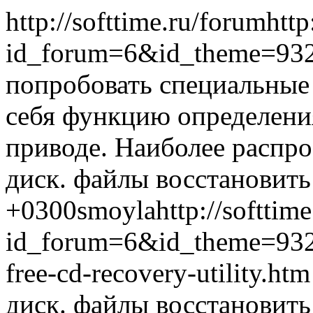
http://softtime.ru/forum
http
id_forum=6&id_theme=93
попробовать специальные 
себя функцию определени
приводе. Наиболее распрос
диск. файлы восстановить
+0300
smoyla
http://softtim
id_forum=6&id_theme=93
free-cd-recovery-utility.ht
диск. файлы восстановить