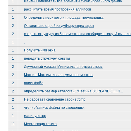
1
Файлы:Напечатать все элементы типизированного файла
1
рассчитать время построения эллипсов
1
Определить периметр и площадь треугольника
2
Оставить по одной из дублирующих строк
2
создать структуру из 5 элементов на свободную тему. И выполн
1
1
Получить имя окна
1
передать структуру, сокеты
2
Двумерный массив. Минимальная сумма строк.
2
Массив. Максимальная сумма элементов.
2
поиск файл
2
определить размер каталога (C:\Test) на BORLAND C++ 3.1
2
Не работает сравнение строк strcmp
1
чтение/запись файла по смещению.
1
манипулятор
11
Место ввода текста