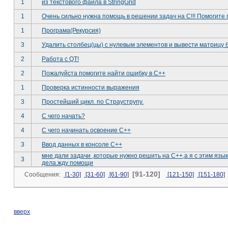
1
из текстового файла в StringGrid
1
Очень сильно нужна помощь в решении задач на C!!! Помогите 
1
Програма(Рекурсия)
3
Удалить столбец(цы) с нулевым элементов и вывести матрицу б
2
Работа с QT!
2
Пожалуйста помогите найти ошибку в C++
1
Проверка истинности выражения
3
Простейший цикл. по Страуструпу.
4
С чего начать?
4
С чего начинать освоение С++
3
Ввод данных в консоле C++
мне дали задачи ,которые нужно решить на C++,а я с этим язы
3
дела.жду помощи
[91-120]
Сообщения:
[1-30]
[31-60]
[61-90]
[121-150]
[151-180]
вверх