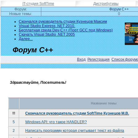
IT-студия SoftTime
Дистрибутивы
Форум:
Форум C++
Новые темы:
0
Скончался руководитель студии Кузнецов Максим
Visual Studio Express .NET 2010.
Бесплатная среда Dev-C++ (Порт GCC под Windows)
Скачать Visual Studio .NET 2005
Далее...
Форум C++
Вход
Регистрация
Список форум
Здравствуйте, Посетитель!
Название темы
!!!
Скончался руководитель студии SoftTime Кузнецов М.В.
5
Windows API: что такое HANDLER?
2
Написать программу которая считывает текст из файла