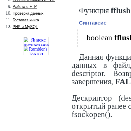
Работа с FTP
Функция
fflush
Проверка данных
Гостевая книга
Синтаксис
PHP и MySQL
boolean
fflus
Данная функци
данных в файл,
descriptor. Во
завершения,
FAL
Дескриптор (de
открытый ранее с
fsockopen().