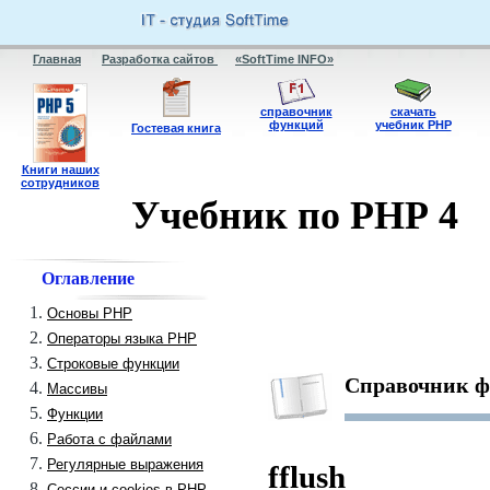
Главная
Разработка сайтов
«SoftTime INFO»
справочник
скачать
функций
учебник PHP
Гостевая книга
Книги наших
сотрудников
Учебник по PHP 4
Оглавление
Основы PHP
Операторы языка PHP
Строковые функции
Справочник 
Массивы
Функции
Работа с файлами
Регулярные выражения
fflush
Сессии и cookies в PHP