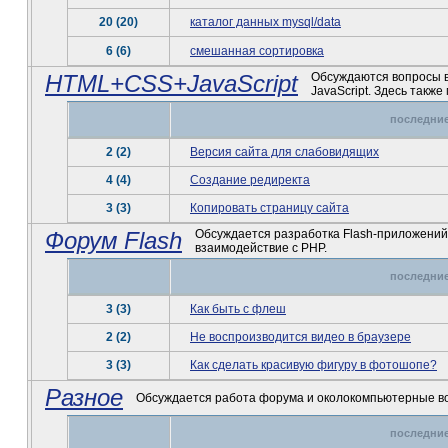
20 (20)
каталог данных mysql/data
6 (6)
смешанная сортировка
HTML+CSS+JavaScript
Обсуждаются вопросы в
JavaScript. Здесь такж
последние
2 (2)
Версия сайта для слабовидящих
4 (4)
Создание редиректа
3 (3)
Копировать страницу сайта
Форум Flash
Обсуждается разработка Flash-приложений и
взаимодействие с PHP.
последние
3 (3)
Как быть с флеш
2 (2)
Не воспроизводится видео в браузере
3 (3)
Как сделать красивую фигуру в фотошопе?
Разное
Обсуждается работа форума и околокомпьютерные вопр
последние