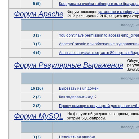
5 (5)
Координаты ячейки таблицы в окне браузер
Форум Apache
Форум посвящен
установке и конфигур
PHP, расширений PHP, защита директори
последние
3 (3)
You don't have permission to access /php_dir/ph
3 (3)
ApacheConsole или облегчение в управлени
4 (4)
Апачь не запускаеться, хотя 80 порт свободе
Обсуж
Форум Регулярные Выражения
регул
JavaSc
последние
16 (16)
Вырезать из url домен
2 (2)
Как подправить код ?
2 (2)
Прошу помощи с регуляркой для правки субт
Форум MySQL
На форуме обсуждаются вопросы, пос
хитрые SQL-запросы.
последние
3 (3)
Непонятная ошибка