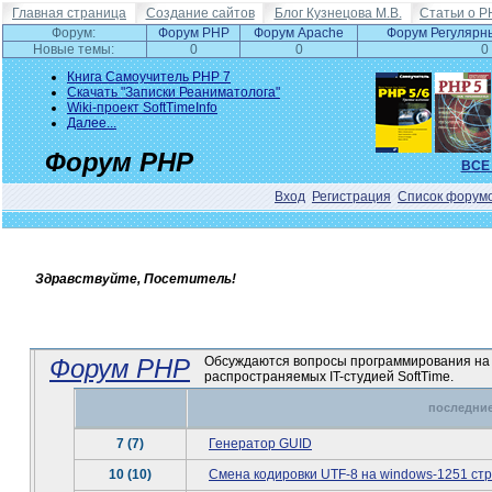
Главная страница
Создание сайтов
Блог Кузнецова М.В.
Статьи о P
Форум:
Форум PHP
Форум Apache
Форум Регулярн
Новые темы:
0
0
0
Книга Самоучитель PHP 7
Скачать "Записки Реаниматолога"
Wiki-проект SoftTimeInfo
Далее...
Форум PHP
ВСЕ
Вход
Регистрация
Список форум
Здравствуйте, Посетитель!
Форум PHP
Обсуждаются вопросы программирования на P
распространяемых IT-студией SoftTime.
последние
7 (7)
Генератор GUID
10 (10)
Смена кодировки UTF-8 на windows-1251 ст