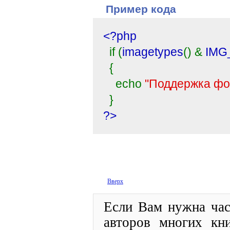
Пример кода
<?php
if (
imagetypes
() &
IMG
{
echo
"Поддержка фо
}
?>
Вверх
Если Вам нужна час
авторов многих кн