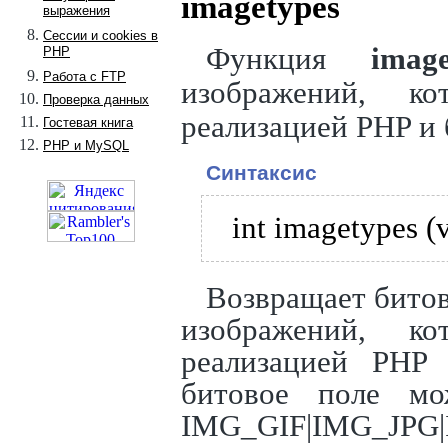
imagetypes
выражения
Сессии и cookies в
Функция
image
PHP
Работа с FTP
изображений, ко
Проверка данных
реализацией PHP и
Гостевая книга
PHP и MySQL
Синтаксис
int imagetypes (
Возвращает битов
изображений, ко
реализацией PHP
битовое поле мо
IMG_GIF|IMG_JPG