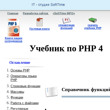
Главная
Разработка сайтов
«SoftTime INFO»
справочник
скачать
функций
учебник PHP
Гостевая книга
Книги наших
сотрудников
Учебник по PHP 4
Оглавление
Основы PHP
Операторы языка
PHP
Строковые функции
Справочник функци
Массивы
Функции
Работа с файлами
Регулярные