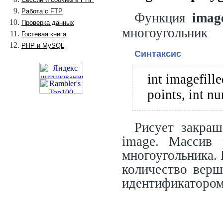
Работа с FTP
Функция
image
Проверка данных
многоугольник
Гостевая книга
PHP и MySQL
Синтаксис
int imagefill
points, int nu
Рисует закраш
image. Массив 
многоугольника.
количество верш
идентификатором 