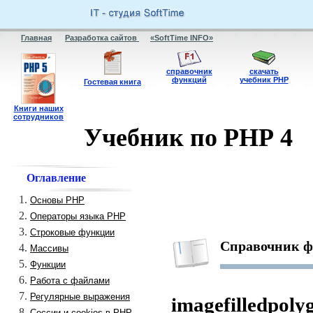
Главная
Разработка сайтов
«SoftTime INFO»
справочник
скачать
функций
учебник PHP
Гостевая книга
Книги наших
сотрудников
Учебник по PHP 4
Оглавление
Основы PHP
Операторы языка PHP
Строковые функции
Справочник 
Массивы
Функции
Работа с файлами
Регулярные выражения
imagefilledpoly
Сессии и cookies в PHP