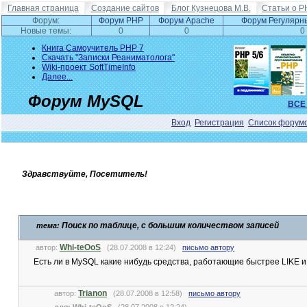
Главная страница
Создание сайтов
Блог Кузнецова М.В.
Статьи о P
Форум:
Форум PHP
Форум Apache
Форум Регулярн
Новые темы:
0
0
0
Книга Самоучитель PHP 7
Скачать "Записки Реаниматолога"
Wiki-проект SoftTimeInfo
Далее...
Форум MySQL
ВСЕ
Вход
Регистрация
Список форум
Здравствуйте, Посетитель!
Поиск по таблице, с большим количеством записей
тема:
Whi-teOoS
автор:
(28.07.2008 в 12:24)
письмо автору
Есть ли в MySQL какие нибудь средства, работающие быстрее LIKE
Trianon
автор:
(28.07.2008 в 12:58)
письмо автору