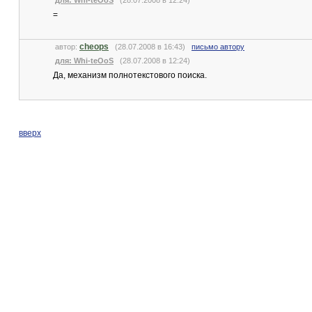
для: Whi-teOoS
(28.07.2008 в 12:24)
=
cheops
автор:
(28.07.2008 в 16:43)
письмо автору
для: Whi-teOoS
(28.07.2008 в 12:24)
Да, механизм полнотекстового поиска.
вверх