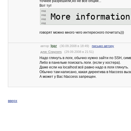
точнее разрешили,но не все опции...
Вот тут
More information
говорят можно много чего интересного почитать)))
lgar
автор:
(30.09.2008 в 18:49)
письмо автору
для: Crayzers
(29.09.2008 в 21:51)
Надо глянуть в логи, обычно нужно зайти по SSH, симво
Либо в панельке поискать логи. (если у хостера).
Даже если на localhost всё равно надо в логи глянуть.
Обычно там написано, какая директива в htaccess выз
А может у Вас htaccess запрещен.
вверх