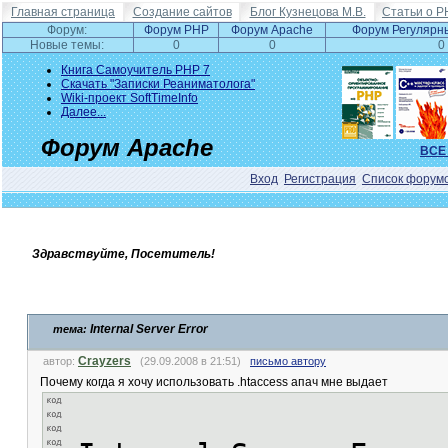
Главная страница
Создание сайтов
Блог Кузнецова М.В.
Статьи о P
Форум:
Форум PHP
Форум Apache
Форум Регулярн
Новые темы:
0
0
0
Книга Самоучитель PHP 7
Скачать "Записки Реаниматолога"
Wiki-проект SoftTimeInfo
Далее...
Форум Apache
ВСЕ
Вход
Регистрация
Список форум
Здравствуйте, Посетитель!
Internal Server Error
тема:
Crayzers
автор:
(29.09.2008 в 21:51)
письмо автору
Почему когда я хочу использовать .htaccess апач мне выдает