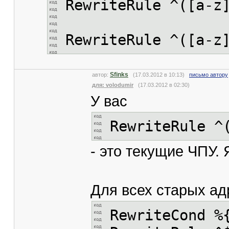
RewriteRule ^([a-z
RewriteRule ^([a-z
Sfinks
автор:
(17.03.2012 в 10:13)
письмо автору
для: volodumir
(17.03.2012 в 02:30)
У вас
RewriteRule ^
- это текущие ЧПУ.
Для всех старых ад
RewriteCond %