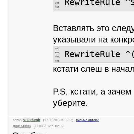
RewriteRule ^
Вставлять это след
указывали на конкр
RewriteRule ^
кстати слеш в нача
P.S. кстати, а заче
уберите.
volodumir
автор:
(17.03.2012 в 15:32)
письмо автору
для: Sfinks
(17.03.2012 в 10:13)