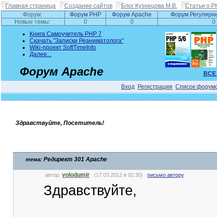
Главная страница
Создание сайтов
Блог Кузнецова М.В.
Статьи о P
Форум:
Форум PHP
Форум Apache
Форум Регулярн
Новые темы:
0
0
0
Книга Самоучитель PHP 7
Скачать "Записки Реаниматолога"
Wiki-проект SoftTimeInfo
Далее...
Форум Apache
ВСЕ
Вход
Регистрация
Список форум
Здравствуйте, Посетитель!
Редирект 301 Apache
тема:
volodumir
автор:
(17.03.2012 в 02:30)
письмо автору
Здравствуйте,