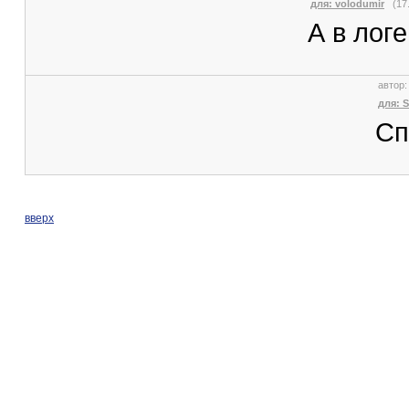
для: volodumir
(17.
А в лог
автор
для: S
Сп
вверх