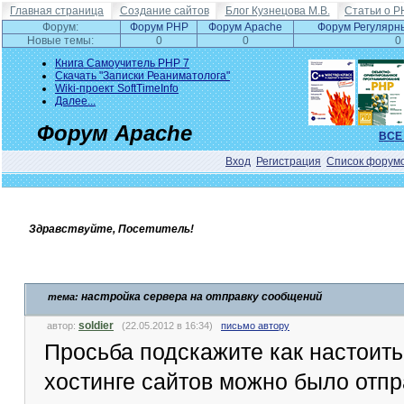
Главная страница
Создание сайтов
Блог Кузнецова М.В.
Статьи о P
Форум:
Форум PHP
Форум Apache
Форум Регулярн
Новые темы:
0
0
0
Книга Самоучитель PHP 7
Скачать "Записки Реаниматолога"
Wiki-проект SoftTimeInfo
Далее...
Форум Apache
ВСЕ
Вход
Регистрация
Список форум
Здравствуйте, Посетитель!
настройка сервера на отправку сообщений
тема:
soldier
автор:
(22.05.2012 в 16:34)
письмо автору
Просьба подскажите как настоить
хостинге сайтов можно было отп