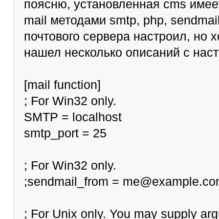
поясню, установленная cms имее
mail методами smtp, php, sendmai
почтового сервера настроил, но хо
нашел несколько описаний с наст
[mail function]
; For Win32 only.
SMTP = localhost
smtp_port = 25
; For Win32 only.
;sendmail_from = me@example.c
; For Unix only. You may supply argu