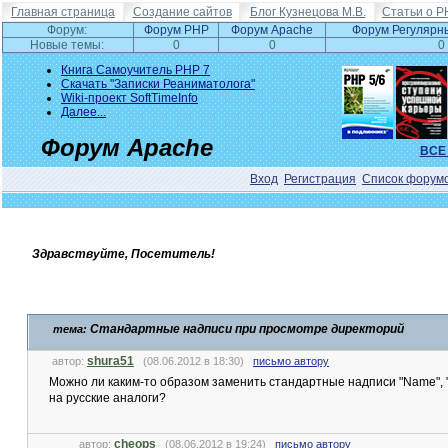
Главная страница
Создание сайтов
Блог Кузнецова М.В.
Статьи о P
Форум:
Форум PHP
Форум Apache
Форум Регулярн
Новые темы:
0
0
0
Книга Самоучитель PHP 7
Скачать "Записки Реаниматолога"
Wiki-проект SoftTimeInfo
Далее...
Форум Apache
ВСЕ
Вход
Регистрация
Список форум
Здравствуйте, Посетитель!
Стандартные надписи при просмотре директорий
тема:
shura51
автор:
(08.06.2012 в 18:30)
письмо автору
Можно ли каким-то образом заменить стандартные надписи "Name", "Size
на русские аналоги?
cheops
автор:
(08.06.2012 в 19:24)
письмо автору