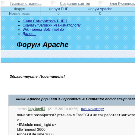
Главная страница
Создание сайтов
Блог Кузнецов
Форум:
Форум PHP
Форум Apache
Новые темы:
0
0
Книга Самоучитель PHP 7
Скачать "Записки Реаниматолога"
Wiki-проект SoftTimeInfo
Далее...
Форум Apache
Здравствуйте, Посетитель!
Apache php FastCGI проблема -> Premature end of script head
тема:
boyboy61
автор:
(21.06.2012 в 09:56)
письмо автору
помагите розабратся? устанавил FastCGI и не так работает как хоте
vs ..
<IfModule mod_fcgid.c>
IdleTimeout 3600
ProcessLifeTime 3600