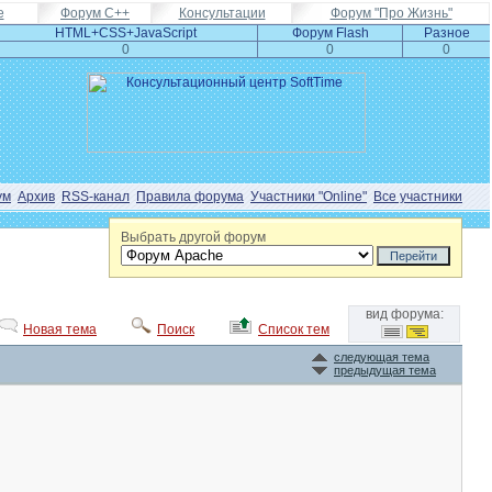
e
Форум С++
Консультации
Форум "Про Жизнь"
HTML+CSS+JavaScript
Форум Flash
Разное
0
0
0
ум
Архив
RSS-канал
Правила форума
Участники "Online"
Все участники
Выбрать другой форум
вид форума:
Новая тема
Поиск
Список тем
следующая тема
предыдущая тема