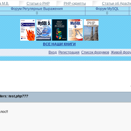
а М.В.
Статьи о PHP
PHP-скрипты
Статьи об Apach
Форум Регулярные Выражения
Форум MySQL
0
0
ВСЕ НАШИ КНИГИ
Вход
Регистрация
Список форумов
Живой фор
ers: test.php???
лос!!