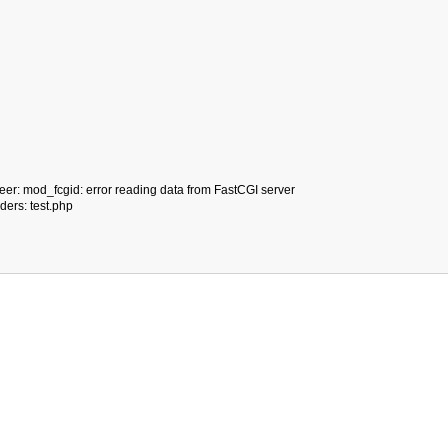
peer: mod_fcgid: error reading data from FastCGI server
ders: test.php