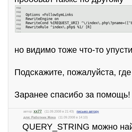
Options +FollowSymLinks
RewriteEngine on
RewriteCond %{REQUEST_URI} ^\/index\.php\?pname=([^
RewriteRule ^index\.php$ %1/ [R]
но видимо тоже что-то упусти
Подскажите, пожалуйста, где
Заранее спасибо за помощь!
xx77
автор:
(11.09.2008 в 21:43)
письмо автору
для: Работник Жека
(11.09.2008 в 14:10)
QUERY_STRING можно най