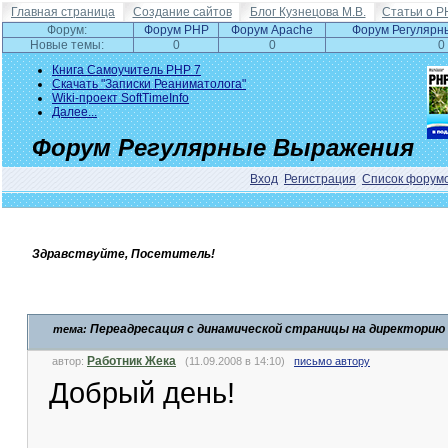
Главная страница
Создание сайтов
Блог Кузнецова М.В.
Статьи о P
Форум:
Форум PHP
Форум Apache
Форум Регулярн
Новые темы:
0
0
0
Книга Самоучитель PHP 7
Скачать "Записки Реаниматолога"
Wiki-проект SoftTimeInfo
Далее...
Форум Регулярные Выражения
Вход
Регистрация
Список форум
Здравствуйте, Посетитель!
Переадресация с динамической страницы на директорию 
тема:
Работник Жека
автор:
(11.09.2008 в 14:10)
письмо автору
Добрый день!