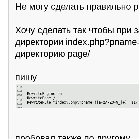
Не могу сделать правильно р
Хочу сделать так чтобы при 
директории index.php?pname
директорию page/
пишу
RewriteEngine on
RewriteBase /
RewriteRule ^index\.php\?pname=([a-zA-Z0-9_]+) $1/
пробовал также по другому