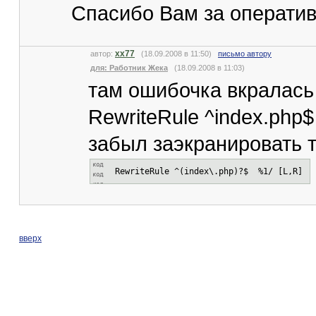
Спасибо Вам за оператив
xx77
автор:
(18.09.2008 в 11:50)
письмо автору
для: Работник Жека
(18.09.2008 в 11:03)
там ошибочка вкралась 
RewriteRule ^index.php$
забыл заэкранировать 
RewriteRule ^(index\.php)?$ %1/ [L,R]
вверх