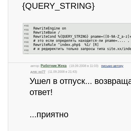
{QUERY_STRING}
RewriteEngine on
RewriteBase /
RewriteCond %{QUERY_STRING} pname=([0-9A-Z_a-z]
# это если определять находится-ли pname=.... ,
RewriteRule ^index.php$ %1/ [R]
# и редиректить только запросы типа site.xx/ind
Работник Жека
автор:
(18.09.2008 в 11:03)
письмо автору
для: xx77
(11.09.2008 в 21:43)
Ушел в отпуск... возвращ
ответ!
...приятно