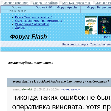
Главная страница
Создание сайтов
Блог Кузнецова М.В.
Статьи о P
Форум:
Форум PHP
Форум Apache
Форум Регулярн
Новые темы:
0
0
0
Книга Самоучитель PHP 7
Скачать "Записки Реаниматолога"
Wiki-проект SoftTimeInfo
Далее...
Форум Flash
ВСЕ
Вход
Регистрация
Список форум
Здравствуйте, Посетитель!
flash cs3: could not load scene into memory - как бороться?
тема:
elenaki
автор:
(31.05.2011 в 10:09)
письмо автору
никогда таких ошибок не был
оперативка виновата. хотя пр