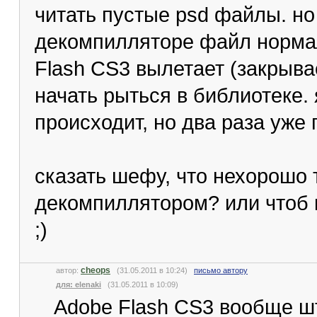
читать пустые psd файлы. но 
декомпилляторе файл нормал
Flash CS3 вылетает (закрыва
начать рыться в библиотеке. 
происходит, но два раза уже 
сказать шефу, что нехорошо
декомпиллятором? или чтоб 
;)
cheops
автор:
(31.05.2011 в 10:24)
письмо автору
для: elenaki
(31.05.2011 в 10:09)
Adobe Flash CS3 вообще шт