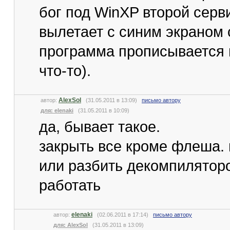
бог под WinXP второй серви
вылетает с синим экраном 
программа прописывается 
что-то).
AlexSol
автор:
(31.05.2011 в 13:09)
письмо автору
для: elenaki
(31.05.2011 в 10:09)
да, бывает такое.
закрыть все кроме флеша. 
или разбить декомпиляторо
работать
elenaki
автор:
(02.06.2011 в 17:14)
письмо автору
для: AlexSol
(31.05.2011 в 13:09)