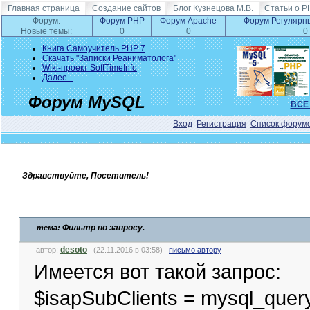
Главная страница
Создание сайтов
Блог Кузнецова М.В.
Статьи о P
Форум:
Форум PHP
Форум Apache
Форум Регулярн
Новые темы:
0
0
0
Книга Самоучитель PHP 7
Скачать "Записки Реаниматолога"
Wiki-проект SoftTimeInfo
Далее...
Форум MySQL
ВСЕ
Вход
Регистрация
Список форум
Здравствуйте, Посетитель!
Фильтр по запросу.
тема:
desoto
автор:
(22.11.2016 в 03:58)
письмо автору
Имеется вот такой запрос:
$isapSubClients = mysql_que