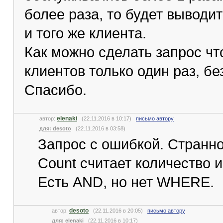
более раза, то будет выводит
и того же клиента.
Как можно сделать запрос ч
клиентов только один раз, бе
Спасибо.
elenaki
автор:
(22.11.2016 в 10:17)
письмо автору
для: desoto
(22.11.2016 в 03:58)
Запрос с ошибкой. Странно
Count считает количество и
Есть AND, но нет WHERE.
desoto
автор:
(22.11.2016 в 20:05)
письмо автору
для: elenaki
(22.11.2016 в 10:17)