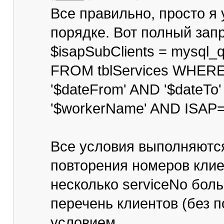
Все правильно, просто я у
порядке. Вот полный запр
$isapSubClients = mysql_
FROM tblServices WHER
'$dateFrom' AND '$dateT
'$workerName' AND ISAP='
Все условия выполняются
повторения номеров клиен
несколько serviceNo боль
перечень клиентов (без п
условием.