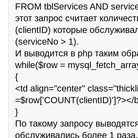
FROM tblServices AND service
этот запрос считает количес
(clientID) которые обслужив
(serviceNo > 1).
И выводится в php таким обр
while($row = mysql_fetch_arra
{
<td align="center" class="thic
=$row['COUNT(clientID)']?></
}
По такому запросу выводятс
обслуживались более 1 раза.