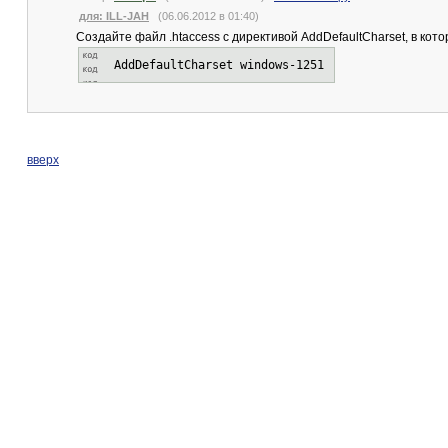
для: ILL-JAH
(06.06.2012 в 01:40)
Создайте файл .htaccess с директивой AddDefaultCharset, в кот
AddDefaultCharset windows-1251
вверх