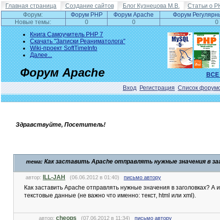
Главная страница
Создание сайтов
Блог Кузнецова М.В.
Статьи о P
Форум:
Форум PHP
Форум Apache
Форум Регулярн
Новые темы:
0
0
0
Книга Самоучитель PHP 7
Скачать "Записки Реаниматолога"
Wiki-проект SoftTimeInfo
Далее...
Форум Apache
ВСЕ
Вход
Регистрация
Список форум
Здравствуйте, Посетитель!
Как заставить Apache отправлять нужные значения в за
тема:
ILL-JAH
автор:
(06.06.2012 в 01:40)
письмо автору
Как заставить Apache отправлять нужные значения в заголовках? А и
текстовые данные (не важно что именно: текст, html или xml).
cheops
автор:
(07.06.2012 в 11:34)
письмо автору