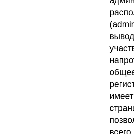
адм
расп
(admi
выв
учас
напро
обще
реги
имее
стран
позво
всего