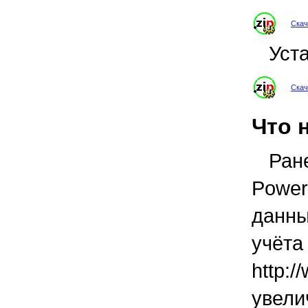
Скач
Уст
Скач
Что 
Ран
Powe
данны
учё
http:/
увел