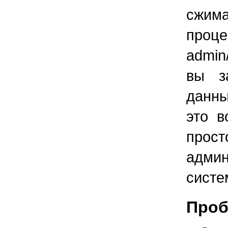
сжим
проц
admin
вы з
данны
это в
про
админ
систе
Проб