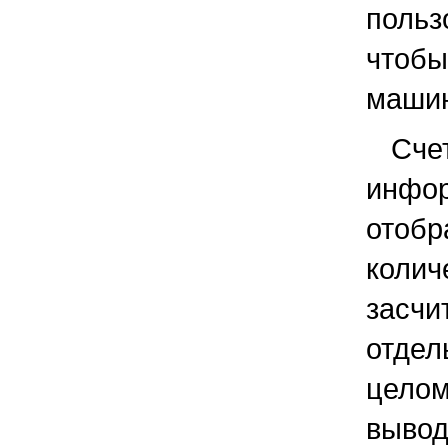
поль
чтоб
машин
Сче
инфо
отоб
кол
засч
отдел
целом
выво