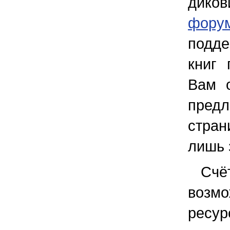
дико
фору
подде
книг 
Вам о
пред
стран
лишь 
Счё
возм
ресу