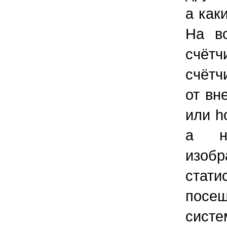
а как
На в
счётч
счётч
от вне
или h
а не
изоб
стат
посе
сис