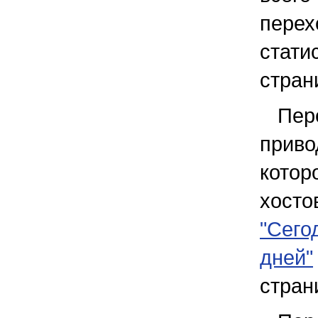
пере
стат
стран
Пер
прив
котор
хост
"Сего
дней"
стран