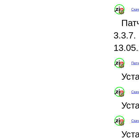
Скач
Пат
3.3.7
13.05
Патч
Уст
Скач
Уст
Скач
Уст