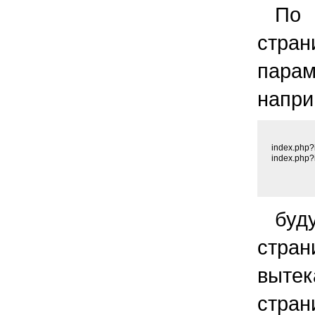
По 
стра
пара
напри
index.php?
буд
стра
вытек
стра