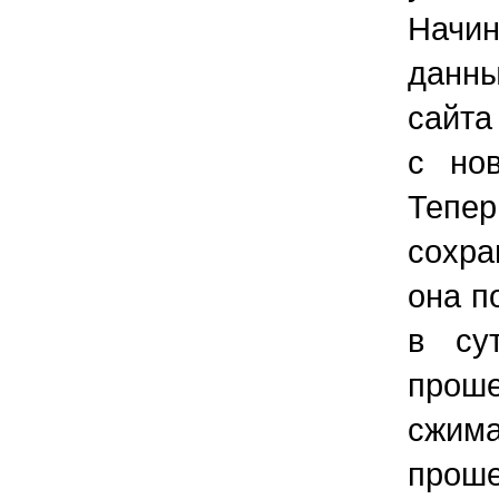
Начи
данны
сайта
с но
Теп
сохра
она п
в су
прош
сжима
прош