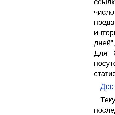
ссыл
числ
пред
интер
дней"
Для 
посут
стати
Дос
Те
после