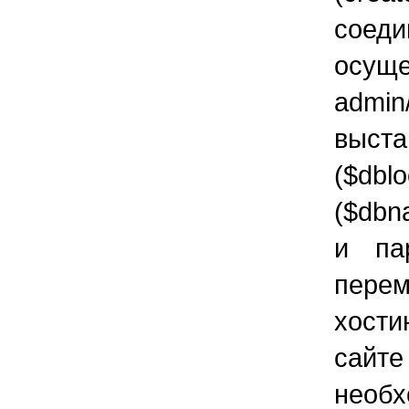
сое
осу
admin
выст
($db
($dbn
и па
перем
хости
сайт
необ