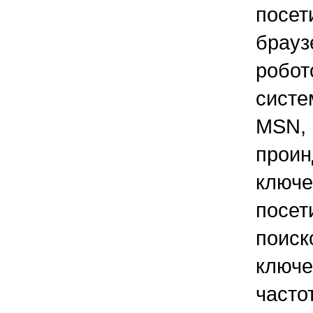
посет
брауз
робот
систем
MSN, 
прои
клю
посе
поис
ключ
часто