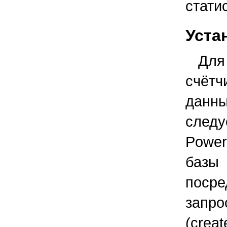
стати
Уста
Для
счёт
данны
следу
Power
базы
поср
запро
(crea