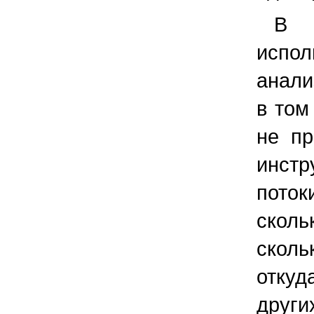
В 
испол
анали
в том 
не пр
инстр
поток
сколь
сколь
откуд
други