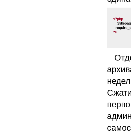
<?php

     $titl
require_
?>
От
архив
неде
Сжати
пер
админ
само