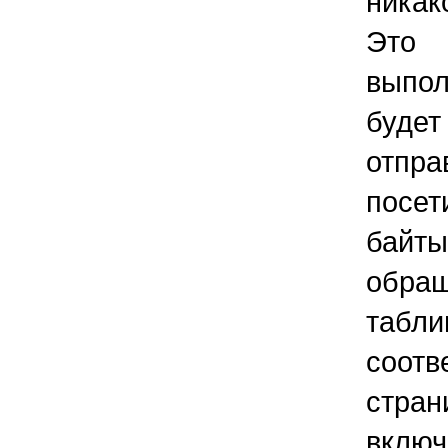
никак
Это 
выпо
буде
отпра
посе
байты
обращ
табли
соот
стра
вклю