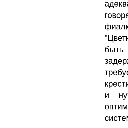
адекв
гово
фиал
"Цвет
быть
заде
треб
крест
и ну
опти
сист