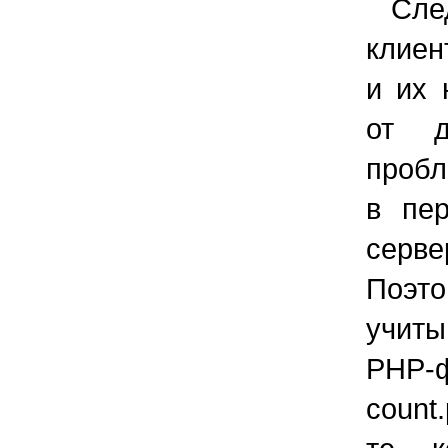
След
клиен
и их 
от д
пробл
в пе
серве
Поэто
учиты
PHP-
count