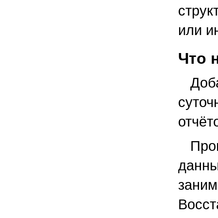
струк
или и
Что 
Доб
суто
отчёт
Про
данны
зани
Восс