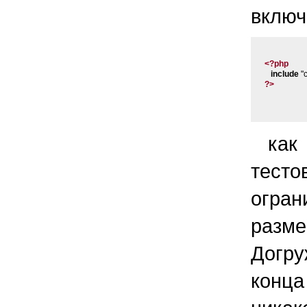
включ
<?php
include
?>
как
тесто
огр
разм
Догр
конца