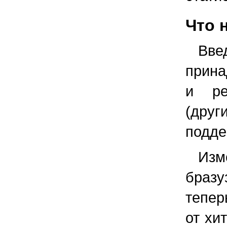
Что 
Вв
прина
и ре
(др
подде
Из
браз
тепер
от хит