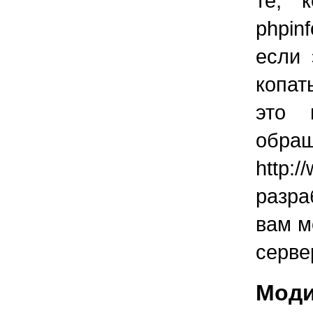
те, 
phpin
если 
копат
это 
об
http
разр
вам м
серве
Мод