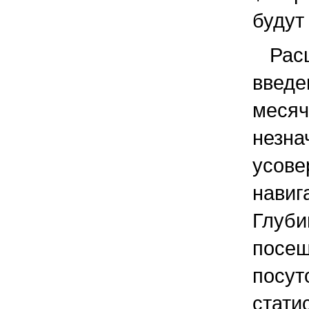
будут
Рас
введ
меся
нез
усов
навиг
Глуб
пос
посут
стати