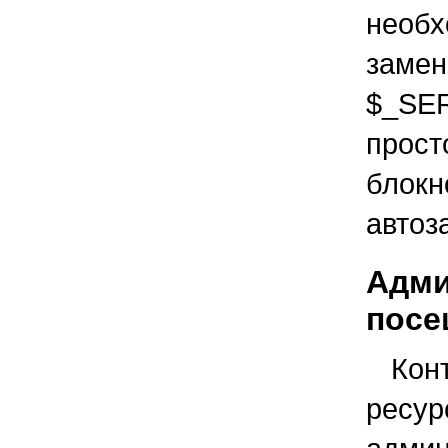
необ
заме
$_SE
прос
блокн
автоз
Адми
посе
Ко
рес