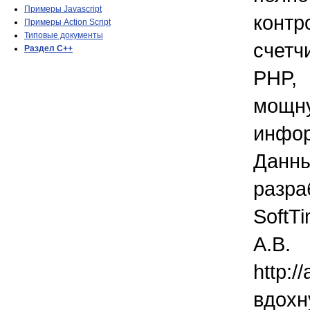
Примеры Javascript
конт
Примеры Action Script
Типовые документы
счет
Раздел C++
PHP, 
мощн
инфо
Данн
разр
SoftT
А.В
http:
вдохн