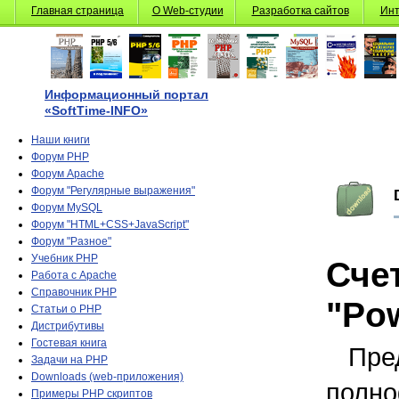
Главная страница
О Web-студии
Разработка сайтов
Инт
Информационный портал
«SoftTime-INFO»
Наши книги
Форум PHP
Форум Apache
Форум "Регулярные выражения"
Форум MySQL
Форум "HTML+CSS+JavaScript"
Форум "Разное"
Учебник PHP
Сче
Работа с Apache
Справочник PHP
"Po
Статьи о PHP
Дистрибутивы
Гостевая книга
Пре
Задачи на PHP
Downloads (web-приложения)
полн
Примеры PHP скриптов