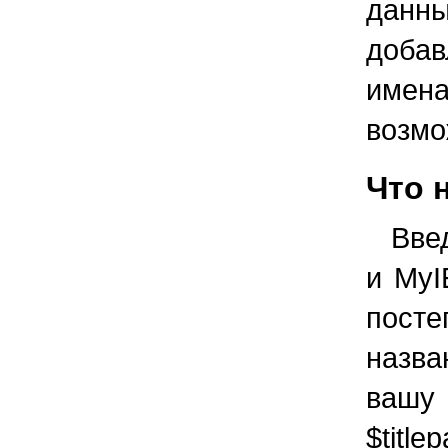
данн
доба
имена
возмо
Что 
Введ
и MyI
пост
назва
вашу 
$titl