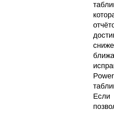
табли
котор
отчё
дост
сниж
бли
исп
Power
табл
Если
позв