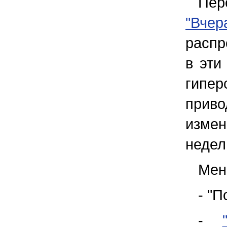
Пер
"Вчер
распр
в эти
гипе
прив
измен
недел
Мен
- "П
-