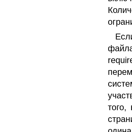
Колич
огран
Есл
файл
requi
пере
сист
участ
того,
стран
одина